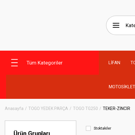
Tüm Kategoriler
LİFAN
T
MOTOSİKLET
Anasayfa
TOGO YEDEK PARÇA
TOGO TG250
TEKER-ZİNCİR
Stoktakiler
Ürün Grupları