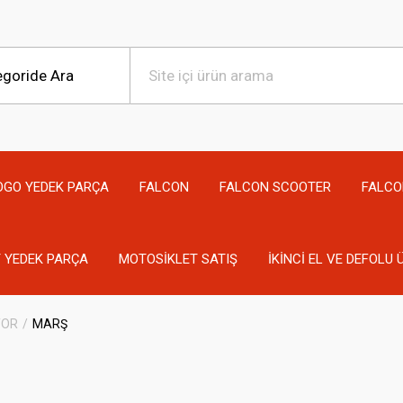
OGO YEDEK PARÇA
FALCON
FALCON SCOOTER
FALCO
 YEDEK PARÇA
MOTOSİKLET SATIŞ
İKİNCİ EL VE DEFOLU
OR
MARŞ