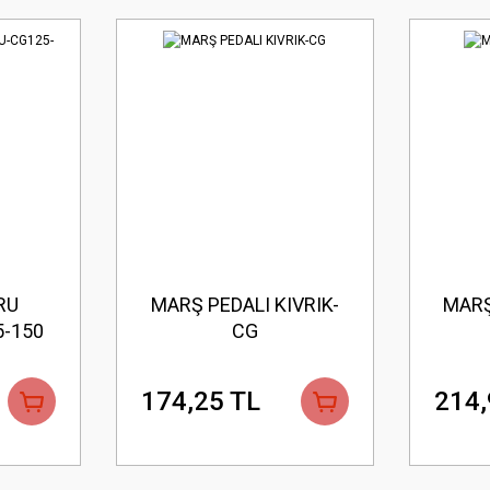
RU
MARŞ PEDALI KIVRIK-
MARŞ
-150
CG
174,25 TL
214,