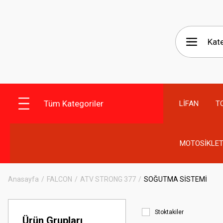
Tüm Kategoriler
LİFAN
T
MOTOSİKLET
Anasayfa
FALCON
ATV STRONG 377
SOĞUTMA SİSTEMİ
Stoktakiler
Ürün Grupları