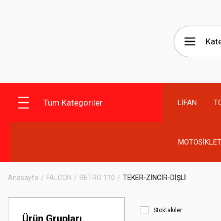
Tüm Kategoriler
LİFAN
T
MOTOSİKLET
Anasayfa
FALCON
RETRO 110
TEKER-ZİNCİR-DİŞLİ
Stoktakiler
Ürün Grupları